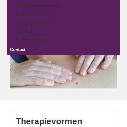
DORN/Breussmassage
Edelsteenmassage
Hoofdpijnmassage
Cupping
Bedrijfsmassage
Contact
Therapievormen