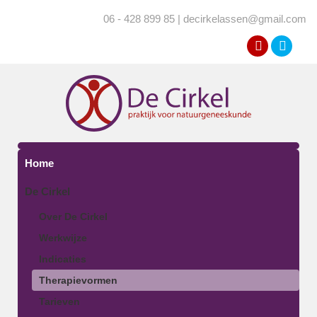
06 - 428 899 85 | decirkelassen@gmail.com
Home
De Cirkel
Over De Cirkel
Werkwijze
Indicaties
Therapievormen
Tarieven