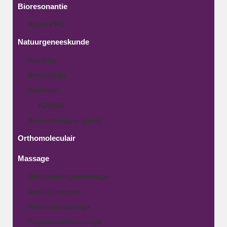
Bioresonantie
Asyra PRO
Natuurgeneeskunde
Voeding
Bewustzijn
Kinderen
AD(H)D
Aromatherapie (geur)
Orthomoleculair
Massage
Ontspanningsmassage
Aromamassage
Hotstonemassage
Triggerpointmassage